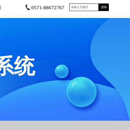
0571-88672767
测
搜索
系统